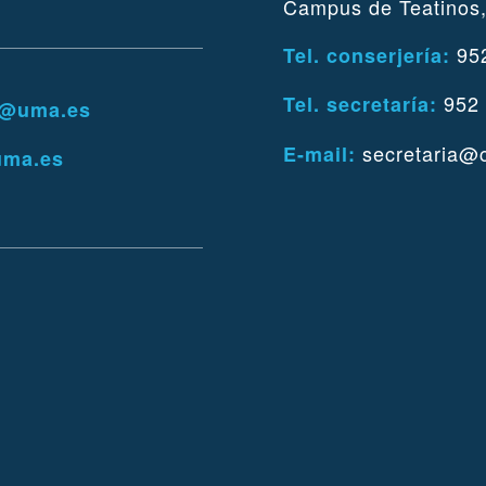
Campus de Teatinos,
952
Tel. conserjería:
952 
Tel. secretaría:
s@uma.es
secretaria@
E-mail:
uma.es